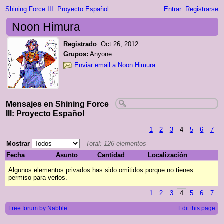
Shining Force III: Proyecto Español
Entrar
Registrarse
Noon Himura
Registrado
:
Oct 26, 2012
Grupos:
Anyone
Enviar email a Noon Himura
Mensajes en Shining Force
III: Proyecto Español
1
2
3
4
5
6
7
Mostrar
Total: 126 elementos
Fecha
Asunto
Cantidad
Localización
Algunos elementos privados has sido omitidos porque no tienes
permiso para verlos.
1
2
3
4
5
6
7
Free forum by Nabble
Edit this page