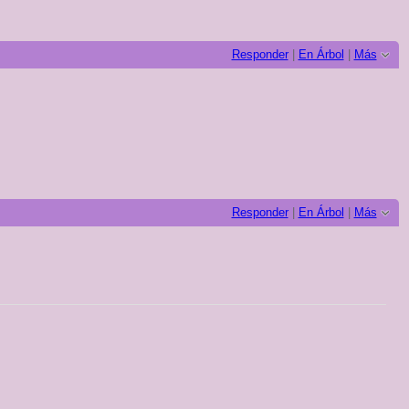
Responder
|
En Árbol
|
Más
Responder
|
En Árbol
|
Más