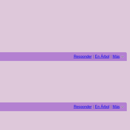
Responder
|
En Árbol
|
Más
Responder
|
En Árbol
|
Más