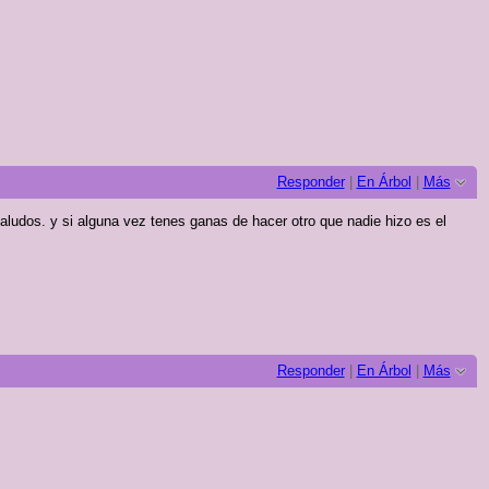
Responder
|
En Árbol
|
Más
aludos. y si alguna vez tenes ganas de hacer otro que nadie hizo es el
Responder
|
En Árbol
|
Más