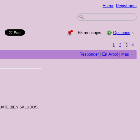
Entrar
Registrarse
65 mensajes
Opciones
1
2
3
4
Responder
|
En Árbol
|
Más
O FIJATE BIEN SALUDOS.