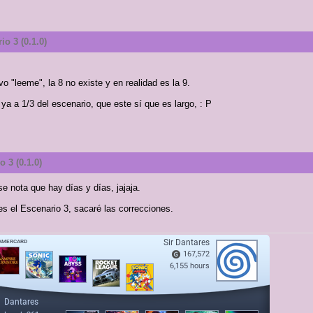
io 3 (0.1.0)
ivo "leeme", la 8 no existe y en realidad es la 9.
a a 1/3 del escenario, que este sí que es largo, : P
 3 (0.1.0)
e nota que hay días y días, jajaja.
s el Escenario 3, sacaré las correcciones.