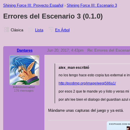
Shining Force III: Proyecto Español
›
Shining Force III: Escenario 3
Errores del Escenario 3 (0.1.0)
Clásica
Lista
En Árbol
Dantares
Jun 20, 2017; 4:43pm
Re: Errores del Escenari
alex_man escribió
no los tengo hace esto copia tus external e
http://postimg.org/image/wegj586a1/
Administrador
176 mensajes
por esos 2 que te mande yo y listo y veras m
por ahi lee bien el dialogo del guardian az
Mándame unas capturas del juego y ya está.