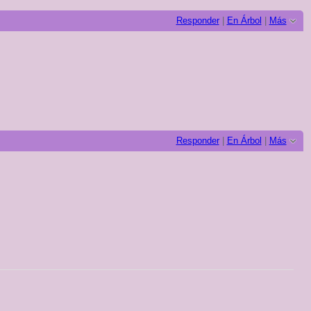
Responder
|
En Árbol
|
Más
Responder
|
En Árbol
|
Más