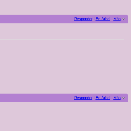
Responder
|
En Árbol
|
Más
Responder
|
En Árbol
|
Más