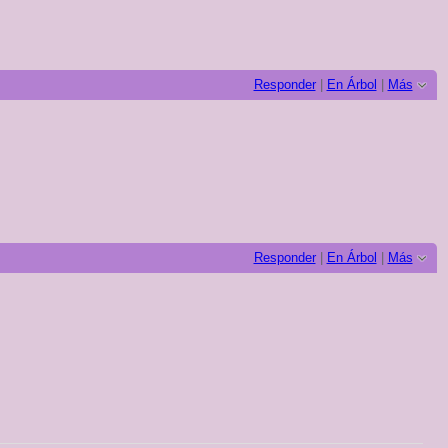
Responder
|
En Árbol
|
Más
Responder
|
En Árbol
|
Más